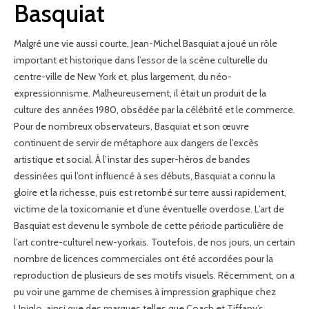
Basquiat
Malgré une vie aussi courte, Jean-Michel Basquiat a joué un rôle
important et historique dans l’essor de la scène culturelle du
centre-ville de New York et, plus largement, du néo-
expressionnisme. Malheureusement, il était un produit de la
culture des années 1980, obsédée par la célébrité et le commerce.
Pour de nombreux observateurs, Basquiat et son œuvre
continuent de servir de métaphore aux dangers de l’excès
artistique et social. À l’instar des super-héros de bandes
dessinées qui l’ont influencé à ses débuts, Basquiat a connu la
gloire et la richesse, puis est retombé sur terre aussi rapidement,
victime de la toxicomanie et d’une éventuelle overdose. L’art de
Basquiat est devenu le symbole de cette période particulière de
l’art contre-culturel new-yorkais. Toutefois, de nos jours, un certain
nombre de licences commerciales ont été accordées pour la
reproduction de plusieurs de ses motifs visuels. Récemment, on a
pu voir une gamme de chemises à impression graphique chez
Uniqlo, ainsi que des marques telles que Coach et Tiffany’s