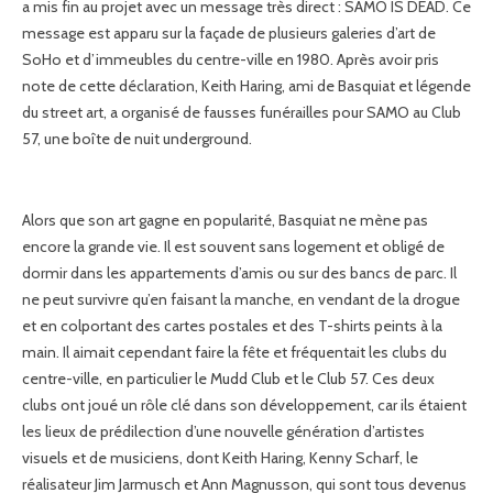
a mis fin au projet avec un message très direct : SAMO IS DEAD. Ce
message est apparu sur la façade de plusieurs galeries d’art de
SoHo et d’immeubles du centre-ville en 1980. Après avoir pris
note de cette déclaration, Keith Haring, ami de Basquiat et légende
du street art, a organisé de fausses funérailles pour SAMO au Club
57, une boîte de nuit underground.
Alors que son art gagne en popularité, Basquiat ne mène pas
encore la grande vie. Il est souvent sans logement et obligé de
dormir dans les appartements d’amis ou sur des bancs de parc. Il
ne peut survivre qu’en faisant la manche, en vendant de la drogue
et en colportant des cartes postales et des T-shirts peints à la
main. Il aimait cependant faire la fête et fréquentait les clubs du
centre-ville, en particulier le Mudd Club et le Club 57. Ces deux
clubs ont joué un rôle clé dans son développement, car ils étaient
les lieux de prédilection d’une nouvelle génération d’artistes
visuels et de musiciens, dont Keith Haring, Kenny Scharf, le
réalisateur Jim Jarmusch et Ann Magnusson, qui sont tous devenus