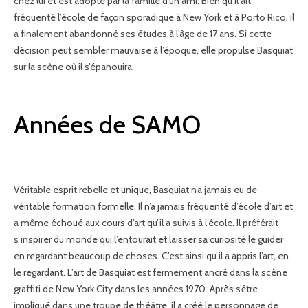
chez lui et est adopté par la famille d’un ami. Bien qu’il ait
fréquenté l’école de façon sporadique à New York et à Porto Rico, il
a finalement abandonné ses études à l’âge de 17 ans. Si cette
décision peut sembler mauvaise à l’époque, elle propulse Basquiat
sur la scène où il s’épanouira.
Années de SAMO
Véritable esprit rebelle et unique, Basquiat n’a jamais eu de
véritable formation formelle. Il n’a jamais fréquenté d’école d’art et
a même échoué aux cours d’art qu’il a suivis à l’école. Il préférait
s’inspirer du monde qui l’entourait et laisser sa curiosité le guider
en regardant beaucoup de choses. C’est ainsi qu’il a appris l’art, en
le regardant. L’art de Basquiat est fermement ancré dans la scène
graffiti de New York City dans les années 1970. Après s’être
impliqué dans une troupe de théâtre, il a créé le personnage de