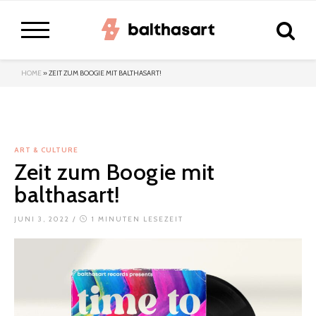
HOME
»
ZEIT ZUM BOOGIE MIT BALTHASART!
ART & CULTURE
Zeit zum Boogie mit
balthasart!
JUNI 3, 2022
/
1 MINUTEN LESEZEIT